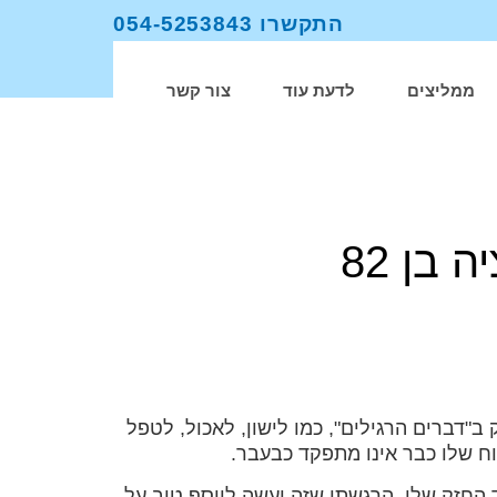
התקשרו 054-5253843​
ממליצים
לדעת עוד
צור קשר
בן 82
דברים הרגילים", כמו לישון, לאכול, לטפל
וח שלו כבר אינו מתפקד כבעבר.
החזק שלי, הרגשתי שזה יעשה ליוסף טוב על