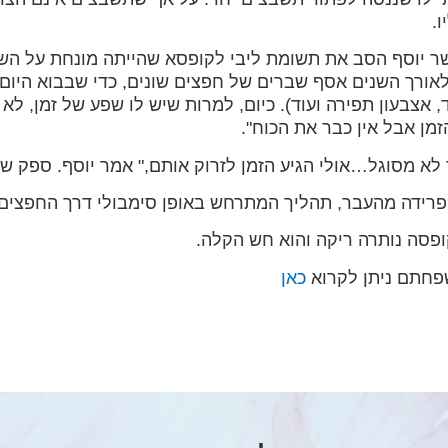
.
 יוסף הסב את תשומת ליבי לקופסא שהייתה מונחת על השו
אורך השנים אסף שברים של חפצים שונים, כדי שבבוא היום,
אצבעון תפירה ועוד). כיום, למרות שיש לו שפע של זמן, ל
זמן אבל אין כבר את הכוח".
א מסוגל…אולי הגיע הזמן לזרוק אותם," אמר יוסף. ספק שו
ופרידה מהעבר, תהליך המתרחש באופן סימבולי דרך החפצים
פסה נותרה ריקה והוא חש הקלה.
שפחתם ניתן לקרוא
כאן