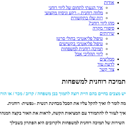
אודות
איך הגעתי לתחום של ליווי רוחני
מלווה רוחנית – רקע וניסיון מקצועי
רות שלו בתקשורת
מהו ליווי רוחני?
סיפורי מקרה
שירותים
טיפול פליאטיבי בחולי סרטן
טיפול פליאטיבי בקשישים
תמיכה רוחנית למשפחות
ליווי תהליכי אבל
ממליצים
לדעת עוד
צור קשר
תמיכה רוחנית למשפחות
יש מצבים בחיים בהם היית רוצה לתמוך בבן משפחה / קרוב / מכר / או הור
מה לומר לו ואיך להקל עליו את הסבל מבחינת רגשית –נפשית- רוחנית.
איך לעזור לו להתמודד עם המציאות הקשה, לראות את האור בקצה המנהרה
השירות של תמיכה רוחנית למשפחות ולקרובים היא הפתרון בשבילך