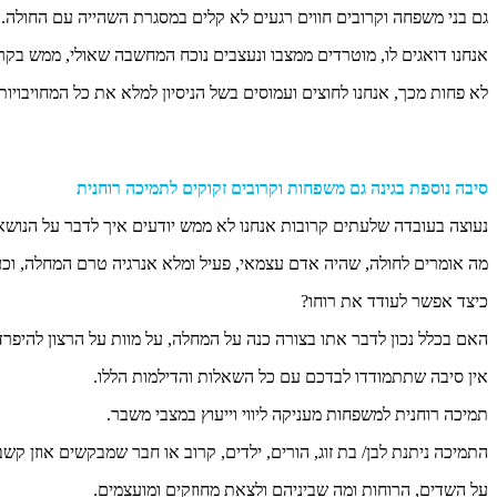
גם בני משפחה וקרובים חווים רגעים לא קלים במסגרת השהייה עם החולה.
אנחנו דואגים לו, מוטרדים ממצבו ונעצבים נוכח המחשבה שאולי, ממש בקרוב
לא פחות מכך, אנחנו לחוצים ועמוסים בשל הניסיון למלא את כל המחויבויות
סיבה נוספת בגינה גם משפחות וקרובים זקוקים לתמיכה רוחנית
נעוצה בעובדה שלעתים קרובות אנחנו לא ממש יודעים איך לדבר על הנוש
מה אומרים לחולה, שהיה אדם עצמאי, פעיל ומלא אנרגיה טרם המחלה, וכע
כיצד אפשר לעודד את רוחו?
האם בכלל נכון לדבר אתו בצורה כנה על המחלה, על מוות על הרצון להיפרד 
אין סיבה שתתמודדו לבדכם עם כל השאלות והדילמות הללו.
תמיכה רוחנית למשפחות מעניקה ליווי וייעוץ במצבי משבר.
התמיכה ניתנת לבן/ בת זוג, הורים, ילדים, קרוב או חבר שמבקשים אוזן קש
על השדים, הרוחות ומה שביניהם ולצאת מחוזקים ומועצמים.