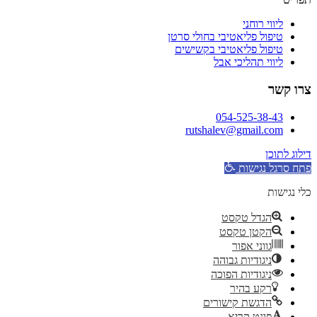
ליווי רוחני
טיפול פליאטיבי בחולי סרטן
טיפול פליאטיבי בקשישים
ליווי תהליכי אבל
צרו קשר
054-525-38-43
rutshalev@gmail.com
דילוג לתוכן
פתח סרגל נגישות
כלי נגישות
הגדל טקסט
הקטן טקסט
גווני אפור
ניגודיות גבוהה
ניגודיות הפוכה
רקע בהיר
הדגשת קישורים
פונט קריא