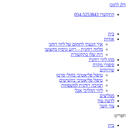
דלג לתוכן
התקשרו 054-5253843​
בית
אודות
איך הגעתי לתחום של ליווי רוחני
מלווה רוחנית – רקע וניסיון מקצועי
רות שלו בתקשורת
מהו ליווי רוחני?
סיפורי מקרה
שירותים
טיפול פליאטיבי בחולי סרטן
טיפול פליאטיבי בקשישים
תמיכה רוחנית למשפחות
ליווי תהליכי אבל
ממליצים
לדעת עוד
צור קשר
תפריט
בית