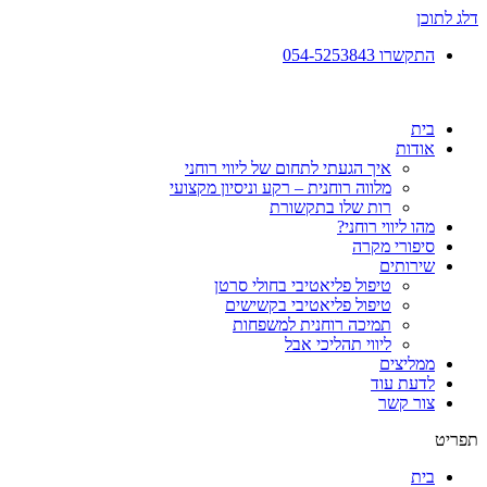
דלג לתוכן
התקשרו 054-5253843​
בית
אודות
איך הגעתי לתחום של ליווי רוחני
מלווה רוחנית – רקע וניסיון מקצועי
רות שלו בתקשורת
מהו ליווי רוחני?
סיפורי מקרה
שירותים
טיפול פליאטיבי בחולי סרטן
טיפול פליאטיבי בקשישים
תמיכה רוחנית למשפחות
ליווי תהליכי אבל
ממליצים
לדעת עוד
צור קשר
תפריט
בית