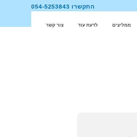
התקשרו 054-5253843​
ממליצים
לדעת עוד
צור קשר